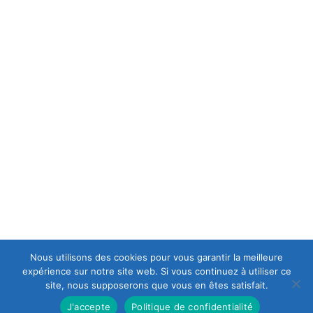
MENTIONS LÉGALES
C.G.V
POLITIQUE DE CONFIDENTIALITÉ
A PROPOS
est une casse moto mais aussi le spécialiste en
Europ-Moto
motos et scooters accidentés et d'occasions, ce qui lui permet
d’avoir en permanence un stock important de motos récentes
de premier choix.
Nous utilisons des cookies pour vous garantir la meilleure
expérience sur notre site web. Si vous continuez à utiliser ce
site, nous supposerons que vous en êtes satisfait.
J'accepte
Politique de confidentialité