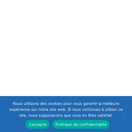
C.G.V
POLITIQUE DE CONFIDENTIALITÉ
A PROPOS
est une casse moto mais aussi le spécialiste en
Europ-Moto
motos et scooters accidentés et d'occasions, ce qui lui permet
d’avoir en permanence un stock important de motos récentes
de premier choix.
Nous utilisons des cookies pour vous garantir la meilleure
expérience sur notre site web. Si vous continuez à utiliser ce
site, nous supposerons que vous en êtes satisfait.
J'accepte
Politique de confidentialité