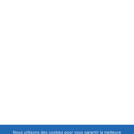
MENTIONS LÉGALES
MENTIONS LÉGALES
C.G.V
POLITIQUE DE CONFIDENTIALITÉ
A PROPOS
est une casse moto mais aussi le spécialiste en
Europ-Moto
motos et scooters accidentés et d'occasions, ce qui lui permet
d’avoir en permanence un stock important de motos récentes
de premier choix.
Nous utilisons des cookies pour vous garantir la meilleure