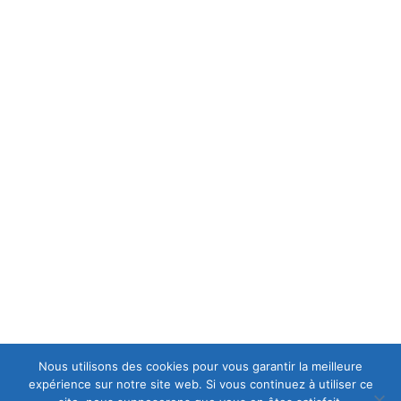
MENTIONS LÉGALES
MENTIONS LÉGALES
C.G.V
POLITIQUE DE CONFIDENTIALITÉ
A PROPOS
est une casse moto mais aussi le spécialiste en
Europ-Moto
motos et scooters accidentés et d'occasions, ce qui lui permet
d’avoir en permanence un stock important de motos récentes
de premier choix.
Nous utilisons des cookies pour vous garantir la meilleure
expérience sur notre site web. Si vous continuez à utiliser ce