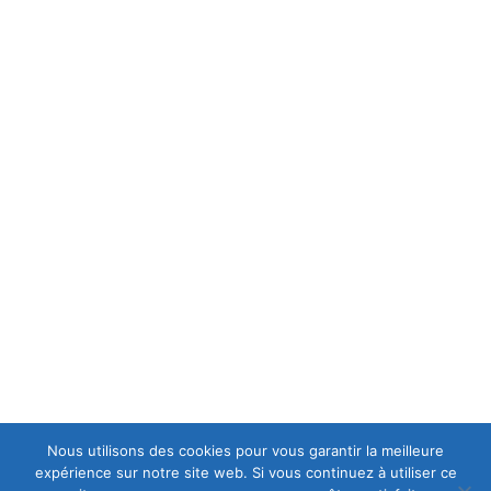
MENTIONS LÉGALES
MENTIONS LÉGALES
C.G.V
POLITIQUE DE CONFIDENTIALITÉ
A PROPOS
est une casse moto mais aussi le spécialiste en
Europ-Moto
motos et scooters accidentés et d'occasions, ce qui lui permet
d’avoir en permanence un stock important de motos récentes
de premier choix.
Nous utilisons des cookies pour vous garantir la meilleure
expérience sur notre site web. Si vous continuez à utiliser ce