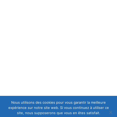
MENTIONS LÉGALES
C.G.V
POLITIQUE DE CONFIDENTIALITÉ
A PROPOS
est une casse moto mais aussi le spécialiste en
Europ-Moto
motos et scooters accidentés et d'occasions, ce qui lui permet
d’avoir en permanence un stock important de motos récentes
de premier choix.
Nous utilisons des cookies pour vous garantir la meilleure
expérience sur notre site web. Si vous continuez à utiliser ce
site, nous supposerons que vous en êtes satisfait.