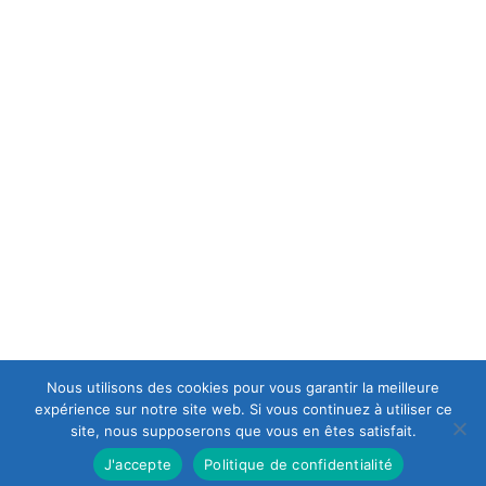
MENTIONS LÉGALES
C.G.V
POLITIQUE DE CONFIDENTIALITÉ
A PROPOS
est une casse moto mais aussi le spécialiste en
Europ-Moto
motos et scooters accidentés et d'occasions, ce qui lui permet
d’avoir en permanence un stock important de motos récentes
de premier choix.
Nous utilisons des cookies pour vous garantir la meilleure
expérience sur notre site web. Si vous continuez à utiliser ce
site, nous supposerons que vous en êtes satisfait.
J'accepte
Politique de confidentialité