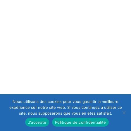
C.G.V
POLITIQUE DE CONFIDENTIALITÉ
A PROPOS
est une casse moto mais aussi le spécialiste en
Europ-Moto
motos et scooters accidentés et d'occasions, ce qui lui permet
d’avoir en permanence un stock important de motos récentes
de premier choix.
Nous utilisons des cookies pour vous garantir la meilleure
expérience sur notre site web. Si vous continuez à utiliser ce
site, nous supposerons que vous en êtes satisfait.
J'accepte
Politique de confidentialité