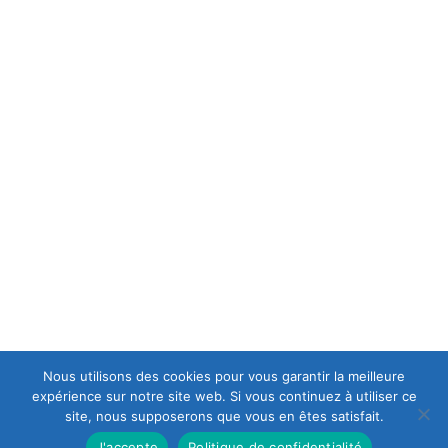
MENTIONS LÉGALES
C.G.V
POLITIQUE DE CONFIDENTIALITÉ
A PROPOS
est une casse moto mais aussi le spécialiste en
Europ-Moto
motos et scooters accidentés et d'occasions, ce qui lui permet
d’avoir en permanence un stock important de motos récentes
de premier choix.
Nous utilisons des cookies pour vous garantir la meilleure
expérience sur notre site web. Si vous continuez à utiliser ce
site, nous supposerons que vous en êtes satisfait.
J'accepte
Politique de confidentialité