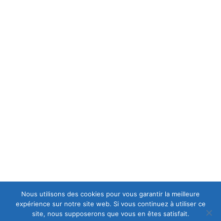
MENTIONS LÉGALES
C.G.V
POLITIQUE DE CONFIDENTIALITÉ
A PROPOS
est une casse moto mais aussi le spécialiste en
Europ-Moto
motos et scooters accidentés et d'occasions, ce qui lui permet
d’avoir en permanence un stock important de motos récentes
de premier choix.
Nous utilisons des cookies pour vous garantir la meilleure
expérience sur notre site web. Si vous continuez à utiliser ce
site, nous supposerons que vous en êtes satisfait.