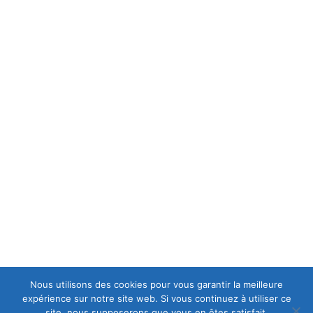
MENTIONS LÉGALES
MENTIONS LÉGALES
C.G.V
POLITIQUE DE CONFIDENTIALITÉ
A PROPOS
est une casse moto mais aussi le spécialiste en
Europ-Moto
motos et scooters accidentés et d'occasions, ce qui lui permet
d’avoir en permanence un stock important de motos récentes
de premier choix.
Nous utilisons des cookies pour vous garantir la meilleure
expérience sur notre site web. Si vous continuez à utiliser ce
site, nous supposerons que vous en êtes satisfait.