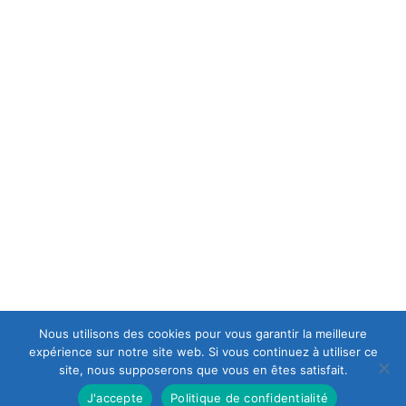
MENTIONS LÉGALES
C.G.V
POLITIQUE DE CONFIDENTIALITÉ
A PROPOS
est une casse moto mais aussi le spécialiste en
Europ-Moto
motos et scooters accidentés et d'occasions, ce qui lui permet
d’avoir en permanence un stock important de motos récentes
de premier choix.
Nous utilisons des cookies pour vous garantir la meilleure
expérience sur notre site web. Si vous continuez à utiliser ce
site, nous supposerons que vous en êtes satisfait.
J'accepte
Politique de confidentialité